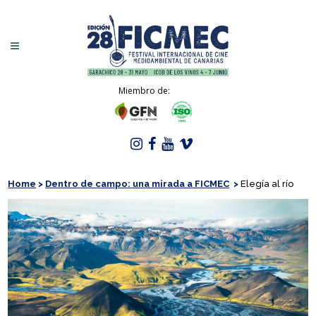
Miembro de:
Home
>
Dentro de campo: una mirada a FICMEC
>
Elegía al río