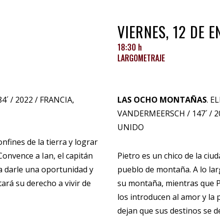
VIERNES, 12 DE 
18:30 h
LARGOMETRAJE
´ / 2022 / FRANCIA,
LAS OCHO MONTAÑAS
. E
VANDERMEERSCH / 147´ / 20
UNIDO
onfines de la tierra y lograr
Convence a Ian, el capitán
Pietro es un chico de la ciu
ra darle una oportunidad y
pueblo de montaña. A lo lar
stará su derecho a vivir de
su montaña, mientras que Pi
los introducen al amor y la 
dejan que sus destinos se d