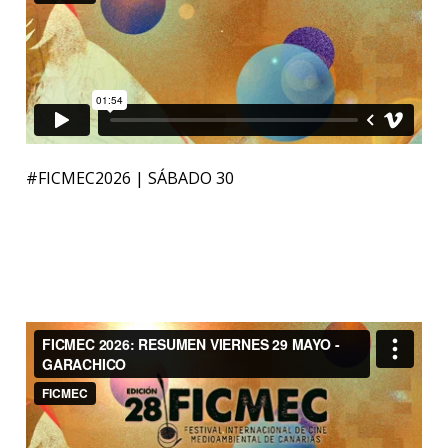
#FICMEC2026 | SÁBADO 30