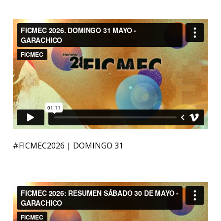
#FICMEC2026 | DOMINGO 31