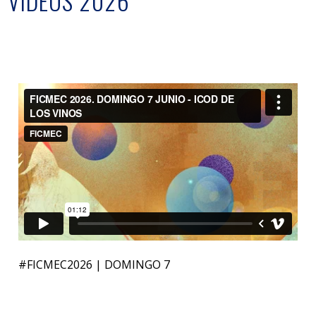
VÍDEOS 2026
#FICMEC2026 | DOMINGO 7