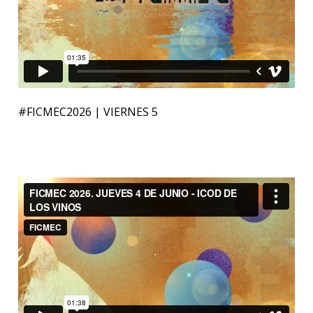
#FICMEC2026 | VIERNES 5