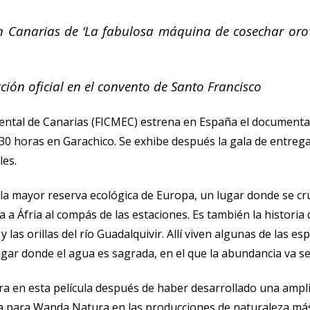
no en Canarias de ‘La fabulosa máquina de cosechar or
cción oficial en el convento de Santo Francisco
iental de Canarias (FICMEC) estrena en España el documental
30 horas en Garachico. Se exhibe después la gala de entrega 
les.
e, la mayor reserva ecológica de Europa, un lugar donde se c
 a Áfria al compás de las estaciones. Es también la histori
las orillas del río Guadalquivir. Allí viven algunas de las e
lugar donde el agua es sagrada, en el que la abundancia va s
 en esta película después de haber desarrollado una ampli
ha para Wanda Natura en las producciones de naturaleza m