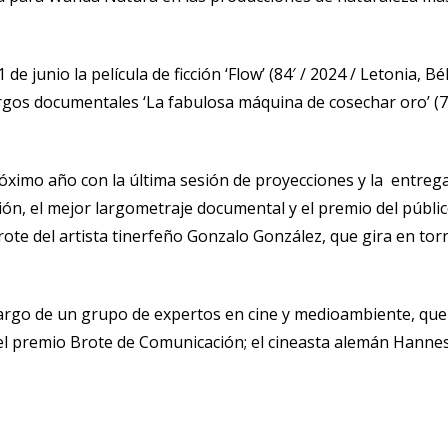
unio la película de ficción ‘Flow’ (84′ / 2024 / Letonia, Bélgi
gos documentales ‘La fabulosa máquina de cosechar oro’ (77′ 
ximo año con la última sesión de proyecciones y la entrega 
ión, el mejor largometraje documental y el premio del públi
rote del artista tinerfeño Gonzalo González, que gira en torn
argo de un grupo de expertos en cine y medioambiente, que e
l premio Brote de Comunicación; el cineasta alemán Hannes S