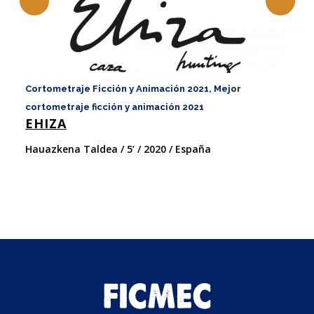
Cortometraje Ficción y Animación 2021, Mejor
Co
F
cortometraje ficción y animación 2021
EHIZA
Ig
Hauazkena Taldea / 5’ / 2020 / España