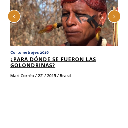
Cortometrajes 2016
Co
¿PARA DÓNDE SE FUERON LAS
co
GOLONDRINAS?
5
Mari Corrêa / 22’ / 2015 / Brasil
Ma
M