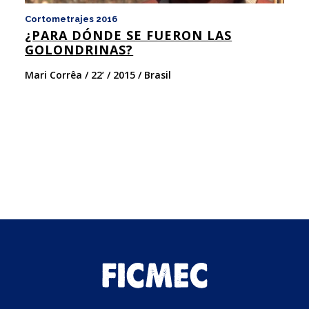
Cortometrajes 2016
Co
¿PARA DÓNDE SE FUERON LAS
co
GOLONDRINAS?
5
Mari Corrêa / 22’ / 2015 / Brasil
Ma
M