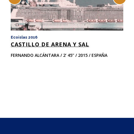
Ecoislas 2016
Ec
CASTILLO DE ARENA Y SAL
I
A
FERNANDO ALCÁNTARA / 2’ 45’’ / 2015 / ESPAÑA
J
35