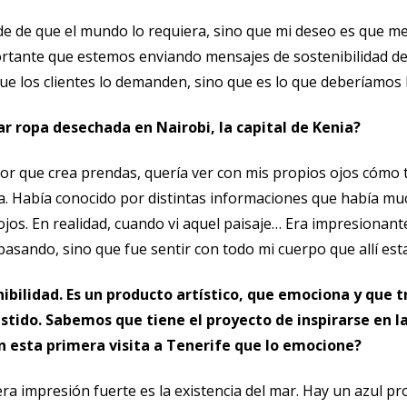
de de que el mundo lo requiera, sino que mi deseo es que me
rtante que estemos enviando mensajes de sostenibilidad desde
ue los clientes lo demanden, sino que es lo que deberíamos 
ar ropa desechada en Nairobi, la capital de Kenia?
 que crea prendas, quería ver con mis propios ojos cómo t
nia. Había conocido por distintas informaciones que había m
ojos. En realidad, cuando vi aquel paisaje… Era impresionant
pasando, sino que fue sentir con todo mi cuerpo que allí es
enibilidad. Es un producto artístico, que emociona y que 
stido. Sabemos que tiene el proyecto de inspirarse en la
n esta primera visita a Tenerife que lo emocione?
mera impresión fuerte es la existencia del mar. Hay un azul 