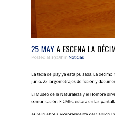
25 MAY
A ESCENA LA DÉCI
Posted at 19:15h
in
Noticias
La tecla de play ya está pulsada. La décim
junio. 22 largometrajes de ficción y documen
El Museo de la Naturaleza y el Hombre sirv
comunicación. FICMEC estará en las pantalla
Aurelio Abreu, vicepresidente del Cabildo In