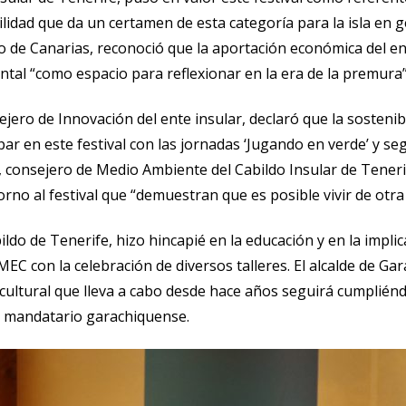
lidad que da un certamen de esta categoría para la isla en ge
 de Canarias, reconoció que la aportación económica del ent
tal “como espacio para reflexionar en la era de la premura”
ejero de Innovación del ente insular, declaró que la sosteni
ar en este festival con las jornadas ‘Jugando en verde’ y seg
, consejero de Medio Ambiente del Cabildo Insular de Tenerif
orno al festival que “demuestran que es posible vivir de otra
o de Tenerife, hizo hincapié en la educación y en la implic
MEC con la celebración de diversos talleres. El alcalde de G
ea cultural que lleva a cabo desde hace años seguirá cumplié
r mandatario garachiquense.