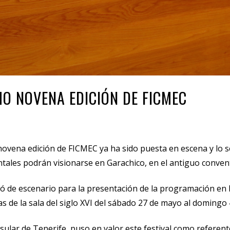
MO NOVENA EDICIÓN DE FICMEC
o novena edición de FICMEC ya ha sido puesta en escena y lo
tales podrán visionarse en Garachico, en el antiguo convento 
ió de escenario para la presentación de la programación en 
s de la sala del siglo XVI del sábado 27 de mayo al domingo 4
sular de Tenerife, puso en valor este festival como referente