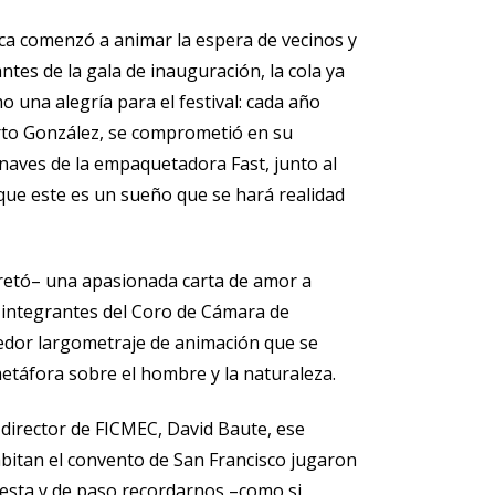
ica comenzó a animar la espera de vecinos y
antes de la gala de inauguración, la cola ya
 una alegría para el festival: cada año
erto González, se comprometió en su
s naves de la empaquetadora Fast, junto al
ó que este es un sueño que se hará realidad
rpretó– una apasionada carta de amor a
 integrantes del Coro de Cámara de
dor largometraje de animación que se
metáfora sobre el hombre y la naturaleza.
director de FICMEC, David Baute, ese
itan el convento de San Francisco jugaron
iesta y de paso recordarnos –como si