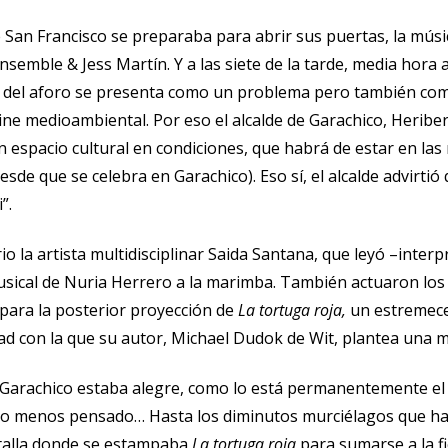
e San Francisco se preparaba para abrir sus puertas, la mús
Ensemble & Jess Martín. Y a las siete de la tarde, media hora 
El del aforo se presenta como un problema pero también como
cine medioambiental. Por eso el alcalde de Garachico, Herib
un espacio cultural en condiciones, que habrá de estar en la
esde que se celebra en Garachico). Eso sí, el alcalde advirti
”.
rio la artista multidisciplinar Saida Santana, que leyó –inte
ical de Nuria Herrero a la marimba. También actuaron los
para la posterior proyección de
La tortuga roja,
un estremece
lidad con la que su autor, Michael Dudok de Wit, plantea una 
 Garachico estaba alegre, como lo está permanentemente el 
o menos pensado… Hasta los diminutos murciélagos que hab
ntalla donde se estampaba
La tortuga roja
para sumarse a la f