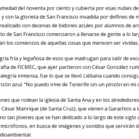
umedad del noventa por ciento y cubierta por esas nubes d
y con la glorieta de San Francisco invadida por delfines de 
realizado con decenas de bidones azules por alumnos de arq
to de San Francisco comenzaron a llenarse de gente a lo larg
an los comienzos de aquellas cosas que merecen ser vividas.
legría fría y legañosa de esos que madrugan para salir de exc
ografía de FICMEC, que ayer partieron con César González ru
 alegría inmensa, fue lo que se llevó Liébana cuando consigu
zón azul. “No puedo irme de Tenerife sin un pinzón en mi cám
ejones que rodean la iglesia de Santa Ana y en los alrededor
 César Manrique (de Santa Cruz), que vienen a Garachico a 
no tan jóvenes que se han dedicado a lo largo de este siglo a
 micrófonos, en busca de imágenes y sonidos que servirán de
edioambiental.