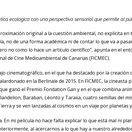
ca ecológica con una perspectiva sensorial que permite al públi
ación original a la cuestión ambiental, no explícita en térm
a, no de una forma académica ni de contar lo que va a pasar
o no como lo hace un artículo científico”, apunta en el ento
cional de Cine Medioambiental de Canarias (FICMEC).
bajo cinematográfico, en el que ha destacado por la creación d
galardonado en la Berlinale de 2015. En FICMEC, la cineasta
 el que ganó el Premio Fondation Gan y en el que combina an
 Dandelion, Baraban, Léonto y Taraxa, cuatro semillas del m
ierra y se ven lanzadas al cosmos en un viaje por planetas y
En mi película no hace falta explicar lo que está mal ni pla
teriormente, al acercarnos a lo que hay a nuestro alrededor