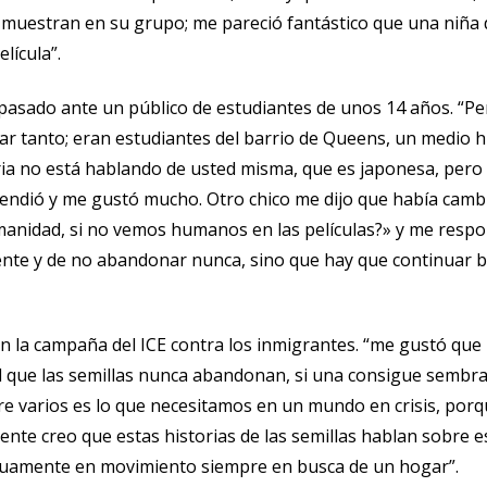
as muestran en su grupo; me pareció fantástico que una niñ
lícula”.
pasado ante un público de estudiantes de unos 14 años. “Pe
ar tanto; eran estudiantes del barrio de Queens, un medio h
ia no está hablando de usted misma, que es japonesa, pero v
rendió y me gustó mucho. Otro chico me dijo que había camb
umanidad, si no vemos humanos en las películas?» y me respo
a gente y de no abandonar nunca, sino que hay que continuar
n la campaña del ICE contra los inmigrantes. “me gustó que 
d que las semillas nunca abandonan, si una consigue sembrar
 varios es lo que necesitamos en un mundo en crisis, porque
lmente creo que estas historias de las semillas hablan sobre e
inuamente en movimiento siempre en busca de un hogar”.