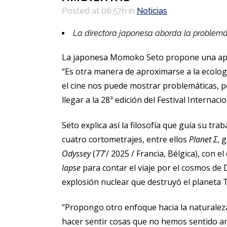
Posted at 06:57h
in
Noticias
La directora japonesa aborda la problemáti
La japonesa Momoko Seto propone una aproxim
“Es otra manera de aproximarse a la ecologí
el cine nos puede mostrar problemáticas, per
llegar a la 28ª edición del Festival Interna
Seto explica así la filosofía que guía su tra
cuatro cortometrajes, entre ellos
Planet Σ
, 
Odyssey
(77’/ 2025 / Francia, Bélgica), con
lapse
para contar el viaje por el cosmos de
explosión nuclear que destruyó el planeta T
“Propongo otro enfoque hacia la naturaleza. 
hacer sentir cosas que no hemos sentido an