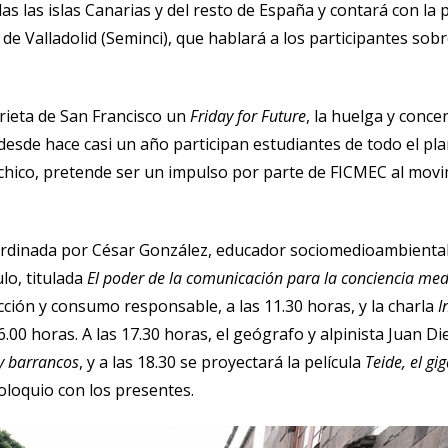
as las islas Canarias y del resto de España y contará con la 
de Valladolid (Seminci), que hablará a los participantes sob
orieta de San Francisco un
Friday for Future
, la huelga y conce
desde hace casi un año participan estudiantes de todo el pla
hico, pretende ser un impulso por parte de FICMEC al movim
ordinada por César González, educador sociomedioambiental, y
lo, titulada
El poder de la comunicación para la conciencia me
ión y consumo responsable, a las 11.30 horas, y la charla
I
 16.00 horas. A las 17.30 horas, el geógrafo y alpinista Juan
y barrancos
, y a las 18.30 se proyectará la película
Teide, el g
loquio con los presentes.