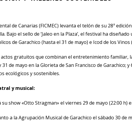
ental de Canarias (FICMEC) levanta el telón de su 28ª edici
a. Bajo el sello de ‘Jaleo en la Plaza’, el festival ha diseña
licos de Garachico (hasta el 31 de mayo) e Icod de los Vinos (d
actos gratuitos que combinan el entretenimiento familiar, la
31 de mayo en la Glorieta de San Francisco de Garachico; y 6 y
os ecológicos y sostenibles.
tral y musical:
u show «Otto Stragman» el viernes 29 de mayo (22:00 h) en 
unto a la Agrupación Musical de Garachico el sábado 30 de ma