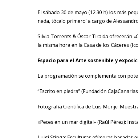
El sábado 30 de mayo (12:30 h) los más pequ
nada, tócalo primero’ a cargo de Alessandro
Silvia Torrents & Óscar Tiraida ofrecerán «
la misma hora en la Casa de los Cáceres (Ico
Espacio para el Arte sostenible y exposic
La programación se complementa con potente
“Escrito en piedra” (Fundación CajaCanarias
Fotografía Científica de Luis Monje: Muestr
«Peces en un mar digital» (Raúl Pérez): Ins
Luigi Stinga: Esculturas efímeras basadas en 