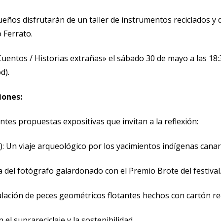
eños disfrutarán de un taller de instrumentos reciclados y d
 Ferrato.
Cuentos / Historias extrañas» el sábado 30 de mayo a las 18:3
d).
iones:
s propuestas expositivas que invitan a la reflexión:
): Un viaje arqueológico por los yacimientos indígenas cana
a del fotógrafo galardonado con el Premio Brote del festival
talación de peces geométricos flotantes hechos con cartón rec
el suprareciclaje y la sostenibilidad.