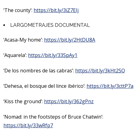
‘The county’:
https://bit.ly/3iZ7EIj
LARGOMETRAJES DOCUMENTAL
‘Acasa-My home’:
https://bit.ly/2HtDU8A
‘Aquarela’:
https://bit.ly/33SpAy1
‘De los nombres de las cabras’:
https://bit.ly/3kHt2SQ
‘Dehesa, el bosque del lince ibérico’:
https://bit.ly/3cttP7a
‘Kiss the ground’:
https://bit.ly/362gPnz
‘Nomad: in the footsteps of Bruce Chatwin’:
https://bit.ly/33wRfp7