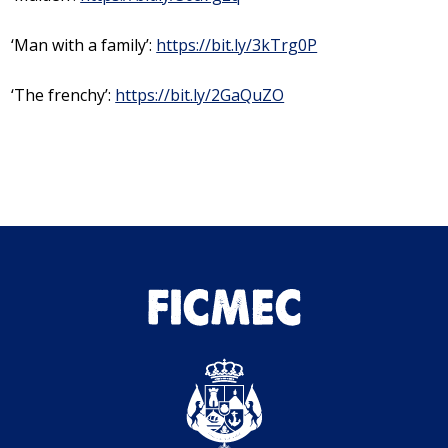
‘Man with a family’:
https://bit.ly/3kTrg0P
‘The frenchy’:
https://bit.ly/2GaQuZO