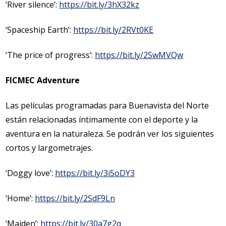
‘River silence’:
https://bit.ly/3hX32kz
‘Spaceship Earth’:
https://bit.ly/2RVt0KE
‘The price of progress’:
https://bit.ly/2SwMVQw
FICMEC Adventure
Las películas programadas para Buenavista del Norte
están relacionadas íntimamente con el deporte y la
aventura en la naturaleza. Se podrán ver los siguientes
cortos y largometrajes.
‘Doggy love’:
https://bit.ly/3i5oDY3
‘Home’:
https://bit.ly/2SdF9Ln
‘Maiden’:
https://bit.ly/30a7g2q