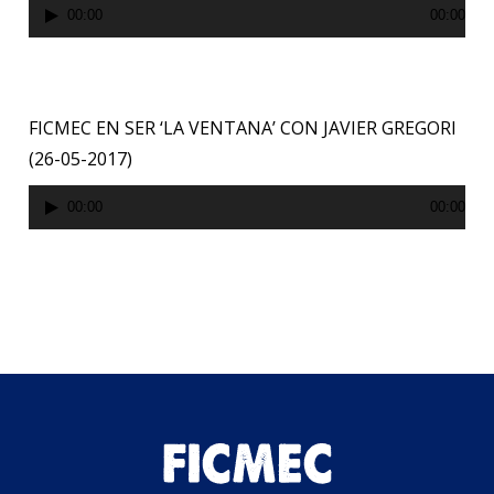
Reproductor
00:00
00:00
de
audio
FICMEC EN SER ‘LA VENTANA’ CON JAVIER GREGORI
(26-05-2017)
Reproductor
00:00
00:00
de
audio