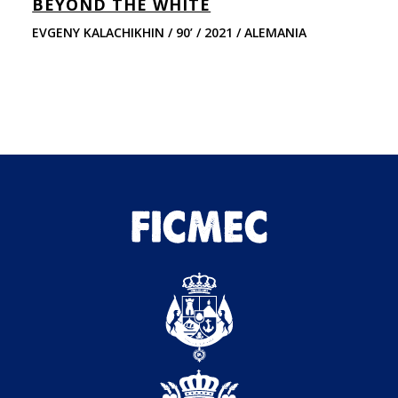
BEYOND THE WHITE
B
EVGENY KALACHIKHIN / 90’ / 2021 / ALEMANIA
Fl