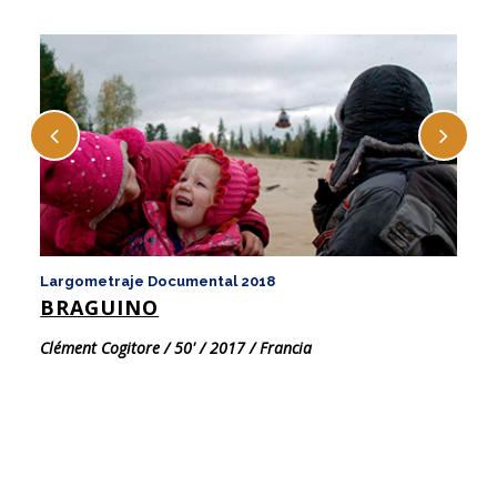
Largometraje Documental 2018
La
BRAGUINO
C
Clément Cogitore / 50' / 2017 / Francia
Fl