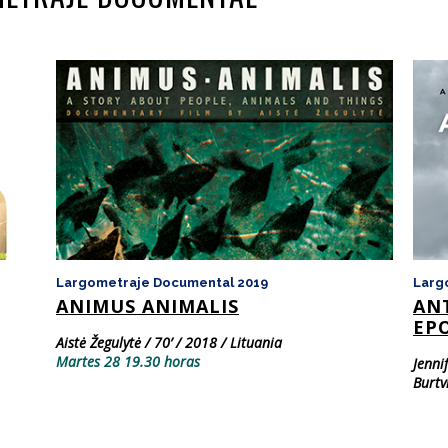
Largometraje Documental 2019
Larg
ANIMUS ANIMALIS
AN
EP
Aistė Žegulytė / 70’ / 2018 / Lituania
Martes 28 19.30 horas
Jenni
Burty
Domi