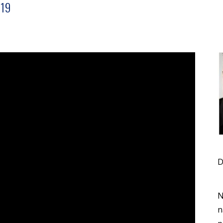
19
D
N
n