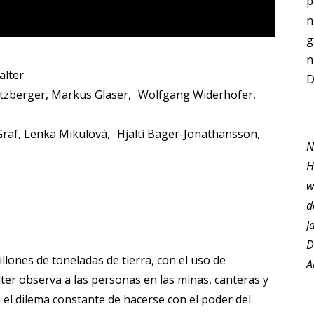
p
n
g
n
alter
D
zberger, Markus Glaser, Wolfgang Widerhofer,
raf, Lenka Mikulová, Hjalti Bager-Jonathansson,
N
H
w
d
J
D
lones de toneladas de tierra, con el uso de
A
ter observa a las personas en las minas, canteras y
 el dilema constante de hacerse con el poder del