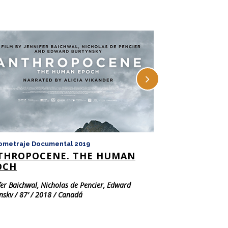
ometraje Documental 2019
Largometraje Doc
THROPOCENE. THE HUMAN
ENTRIALGO
OCH
Diego Llorente / 65’
Domingo 26 17.00 
fer Baichwal, Nicholas de Pencier, Edward
nsky / 87’ / 2018 / Canadá
ndo 2 19.30 horas