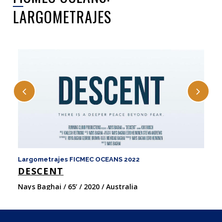
LARGOMETRAJES
Largometrajes FICMEC OCEANS 2022
La
DESCENT
F
Nays Baghai / 65’ / 2020 / Australia
Ro