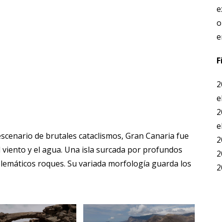
e
o
e
F
2
e
2
e
escenario de brutales cataclismos, Gran Canaria fue
2
 viento y el agua. Una isla surcada por profundos
2
emáticos roques. Su variada morfología guarda los
2