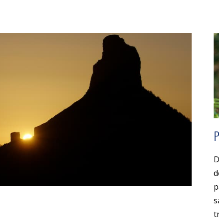
D
d
p
s
t