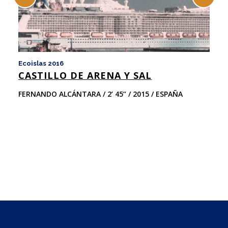
Ecoislas 2016
Ec
CASTILLO DE ARENA Y SAL
I
A
FERNANDO ALCÁNTARA / 2’ 45’’ / 2015 / ESPAÑA
J
35