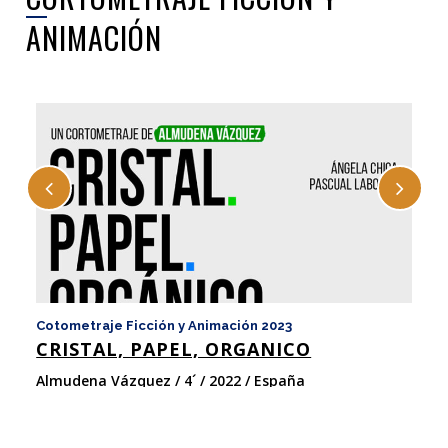
ANIMACIÓN
Cotometraje Ficción y Animación 2023
Co
CRISTAL, PAPEL, ORGANICO
C
Almudena Vázquez / 4´ / 2022 / España
Es