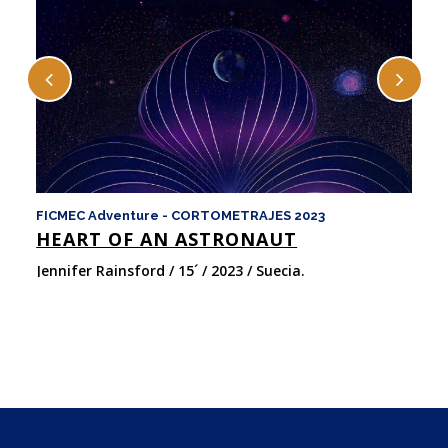
FICMEC Adventure - CORTOMETRAJES 2023
FI
HEART OF AN ASTRONAUT
M
Jennifer Rainsford / 15´ / 2023 / Suecia.
Va