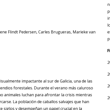
n
p
i
l
ne Flindt Pedersen, Carles Brugueras, Marieke van
e
p
F
2
2
isualmente impactante al sur de Galicia, una de las
2
endios forestales. Durante el verano más caluroso
 animales luchan para afrontar la crisis mientras
2
carse. La población de caballos salvajes que han
 siglos y desempeñan un papel crucial en la