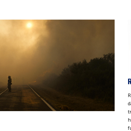
R
d
t
h
f