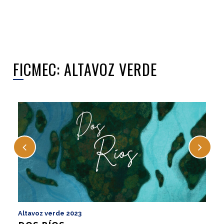
FICMEC: ALTAVOZ VERDE
Altavoz verde 2023
Al