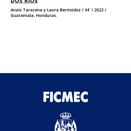
DOS RÍOS
R
Anaïs Taracena y Laura Bermúdez / 44´ / 2022 /
Lo
Guatemala, Honduras.
In