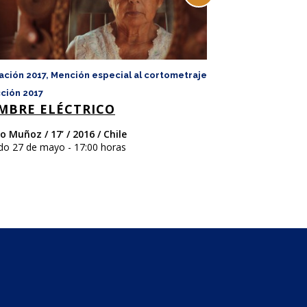
ación 2017, Mención especial al cortometraje
Animación 2017
SVAL&BARD
cción 2017
MBRE ELÉCTRICO
Daniele Di Domen
Falatti, Gianluca L
o Muñoz / 17’ / 2016 / Chile
Noruega e Italia
do 27 de mayo - 17:00 horas
Sábado 27 de mayo