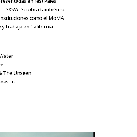
resentadas en festivales
o SXSW. Su obra también se
 instituciones como el MoMA
e y trabaja en California.
 Water
ve
 & The Unseen
Season