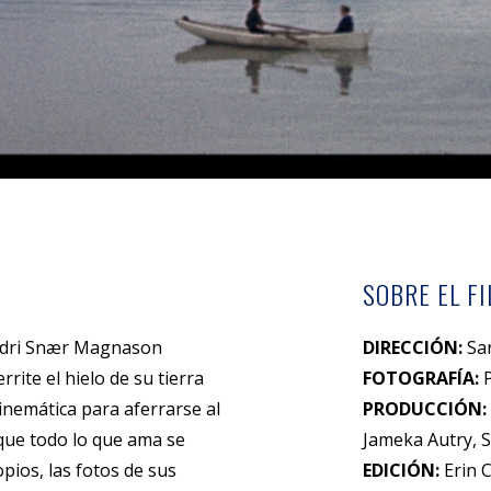
SOBRE EL F
Andri Snær Magnason
DIRECCIÓN:
Sa
rite el hielo de su tierra
FOTOGRAFÍA:
P
inemática para aferrarse al
PRODUCCIÓN:
 que todo lo que ama se
Jameka Autry, 
pios, las fotos de sus
EDICIÓN:
Erin 