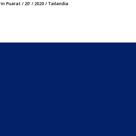
in Puarat / 20’ / 2020 / Tailandia
Joanna Vasquez Aro