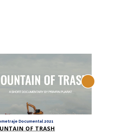
ometraje Documental 2021
Cortometraje Doc
UNTAIN OF TRASH
TO CALM THE