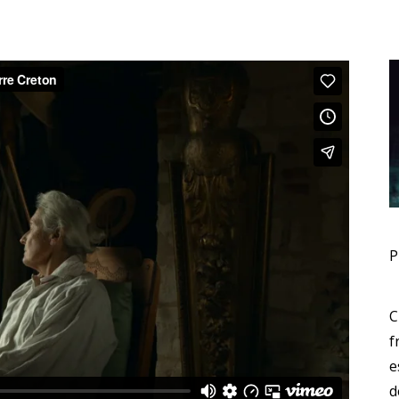
P
C
f
e
d