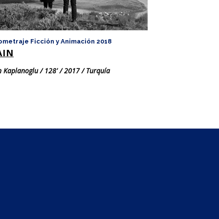
ometraje Ficción y Animación 2018
Largometraje Ficc
AIN
LES GARDIE
 Kaplanoglu / 128' / 2017 / Turquía
Xavier Beauvois / 13