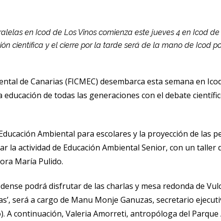
lelas en Icod de Los Vinos comienza este jueves 4 en Icod de l
ón científica y el cierre por la tarde será de la mano de Icod p
iental de Canarias (FICMEC) desembarca esta semana en Icod 
 educación de todas las generaciones con el debate científic
ducación Ambiental para escolares y la proyección de las pe
r la actividad de Educación Ambiental Senior, con un taller d
ora María Pulido.
odense podrá disfrutar de las charlas y mesa redonda de Vulca
as’, será a cargo de Manu Monje Ganuzas, secretario ejecut
o). A continuación, Valeria Amorreti, antropóloga del Parq