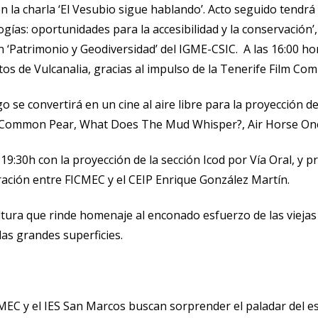
n la charla ‘El Vesubio sigue hablando’. Acto seguido tendrá
gías: oportunidades para la accesibilidad y la conservación
 ‘Patrimonio y Geodiversidad’ del IGME-CSIC. A las 16:00 ho
os de Vulcanalia, gracias al impulso de la Tenerife Film Com
go se convertirá en un cine al aire libre para la proyección d
s Common Pear, What Does The Mud Whisper?, Air Horse One
19:30h con la proyección de la sección Icod por Vía Oral, y 
boración entre FICMEC y el CEIP Enrique González Martín.
tura que rinde homenaje al enconado esfuerzo de las viejas
as grandes superficies.
CMEC y el IES San Marcos buscan sorprender el paladar del e