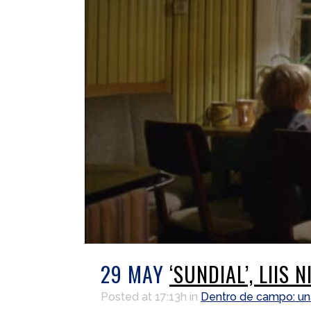
29 MAY
‘SUNDIAL’, LIIS N
Posted at 17:13h
in
Dentro de campo: un