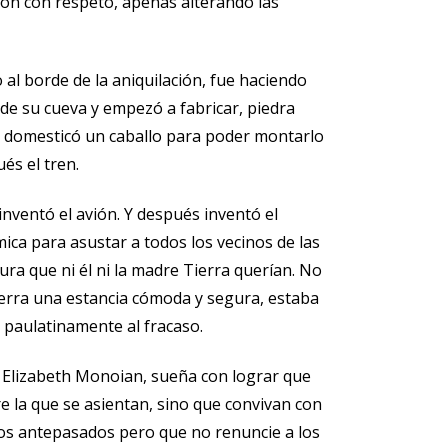
eron con respeto, apenas alterando las
al borde de la aniquilación, fue haciendo
ó de su cueva y empezó a fabricar, piedra
. Y domesticó un caballo para poder montarlo
ués el tren.
nventó el avión. Y después inventó el
mica para asustar a todos los vecinos de las
ra que ni él ni la madre Tierra querían. No
ierra una estancia cómoda y segura, estaba
 paulatinamente al fracaso.
e, Elizabeth Monoian, sueña con lograr que
e la que se asientan, sino que convivan con
os antepasados pero que no renuncie a los