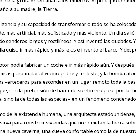
do de la gruta enterraban a los muertos. Al principio lo hici
daño a su madre, la Tierra.
igencia y su capacidad de transformarlo todo se ha colocado 
 más artificial, más sofisticado y más violento. Un día sali
e senderos largos y rectilíneos. Y así inventó las ciudades
día quiso ir más rápido y más lejos e inventó el barco. Y desp
tor podía fabricar un coche e ir más rápido aún. Y después i
uímicas para matar al vecino pobre y molesto, y la bomba ató
s vertederos para esconder en un lugar remoto toda la basu
que, con la pretensión de hacer de su efímero paso por la T
na, sino la de todas las especies– en un fenómeno condenado
bismo de la existencia humana, una arquitecta estadounidens
sirva para construir viviendas que no sometan la tierra sobr
una nueva caverna, una cueva confortable como la de nuestr