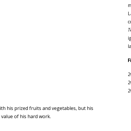
m
L
c
T
i
l
F
2
2
2
ith his prized fruits and vegetables, but his
value of his hard work.