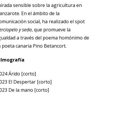
irada sensible sobre la agricultura en
anzarote. En el ámbito de la
omunicación social, ha realizado el spot
erciopelo y seda
, que promueve la
gualdad a través del poema homónimo de
a poeta canaria Pino Betancort.
ilmografía
024 Árido [corto]
023 El Despertar [corto]
023 De la mano [corto]