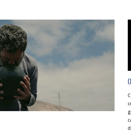
C
c
g
c
d