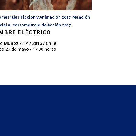
ometrajes Ficción y Animación 2017, Mención
Cortometrajes Fic
SVAL&BARD
ial al cortometraje de ficción 2017
MBRE ELÉCTRICO
Daniele Di Domen
Falatti, Gianluca L
o Muñoz / 17’ / 2016 / Chile
Noruega e Italia
do 27 de mayo - 17:00 horas
Sábado 27 de mayo