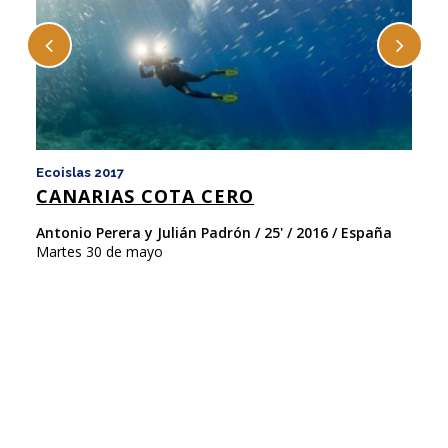
Ecoislas 2017
Ec
CANARIAS COTA CERO
G
F
Antonio Perera y Julián Padrón / 25' / 2016 / España
Martes 30 de mayo
Pe
Ma