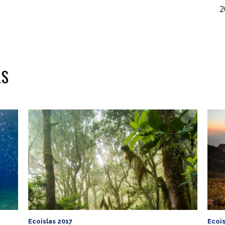
2
AS
Ecoislas 2017
Ecoi