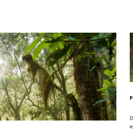
P
D
e