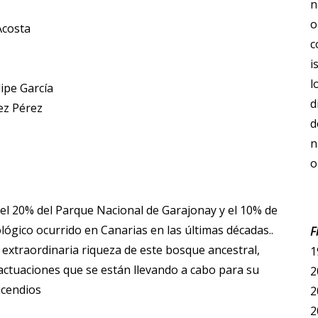
n
o
Acosta
c
i
l
lipe García
d
ez Pérez
d
n
o
 el 20% del Parque Nacional de Garajonay y el 10% de
lógico ocurrido en Canarias en las últimas décadas..
F
 extraordinaria riqueza de este bosque ancestral,
1
 actuaciones que se están llevando a cabo para su
2
ncendios
2
2