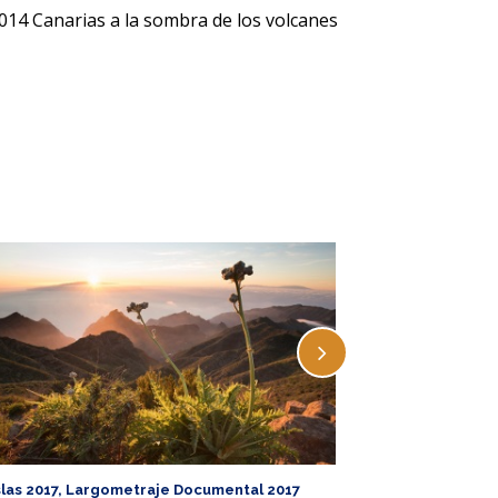
014 Canarias a la sombra de los volcanes
slas 2017, Largometraje Documental 2017
Ecoislas 2017, La