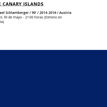
E CANARY ISLANDS
THE ISLAND
el Schlamberger / 90’ / 2014-2016 / Austria
MIKE DAY / 84’ / 
s 30 de mayo - 21:00 horas (Estreno en
Martes 30 de mayo 
ña)
España)