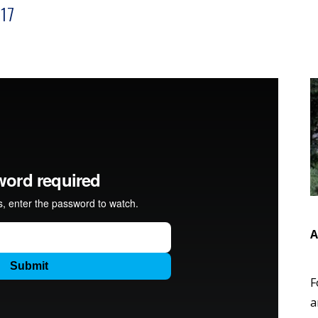
17
A
F
a