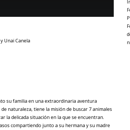
I
F
P
F
d
t y Unai Canela
n
nto su familia en una extraordinaria aventura
de naturaleza, tiene la misión de buscar 7 animales
r la delicada situación en la que se encuentran.
pasos compartiendo junto a su hermana y su madre