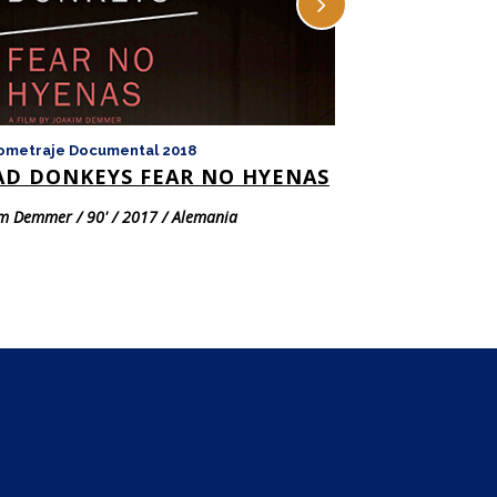
ometraje Documental 2018
Largometraje Doc
AD DONKEYS FEAR NO HYENAS
GÉNESIS 2.0
m Demmer / 90' / 2017 / Alemania
José Amin / 60' / 2