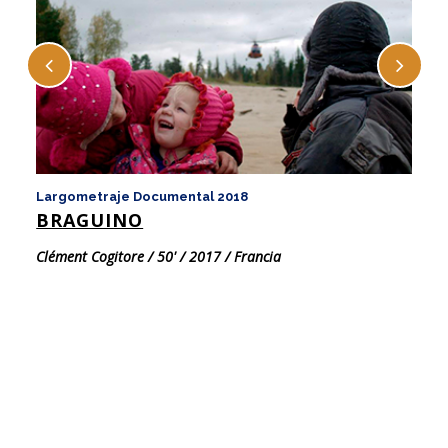
Largometraje Documental 2018
La
BRAGUINO
C
Clément Cogitore / 50' / 2017 / Francia
Fl