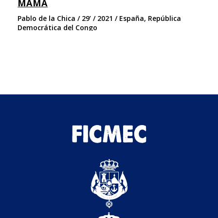
MAMA
U
Pablo de la Chica / 29’ / 2021 / España, República
Pa
Democrática del Congo