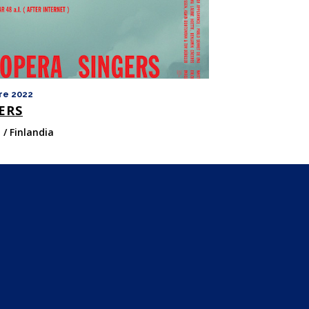
re 2022
ERS
 / Finlandia