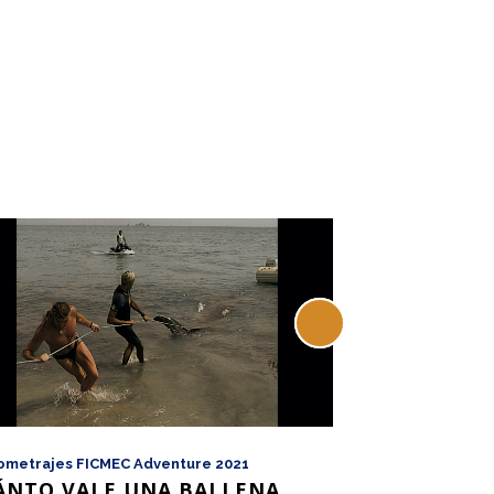
ometrajes FICMEC Adventure 2021
Largometrajes FI
ÁNTO VALE UNA BALLENA
DESCENT