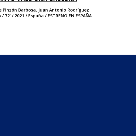
pe Pinzón Barbosa, Juan Antonio Rodríguez
Nays Baghai / 65’ 
o / 72’ / 2021 / España / ESTRENO EN ESPAÑA
EN ESPAÑA