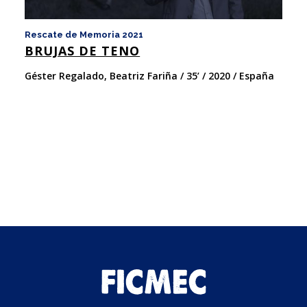
Rescate de Memoria 2021
Co
BRUJAS DE TENO
C
Géster Regalado, Beatriz Fariña / 35’ / 2020 / España
An
Es