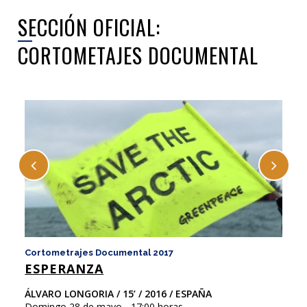
SECCIÓN OFICIAL:
CORTOMETAJES DOCUMENTAL
Cortometrajes Documental 2017
Co
ESPERANZA
F
ÁLVARO LONGORIA / 15’ / 2016 / ESPAÑA
Ni
Domingo 28 de mayo - 17:00 horas
Ar