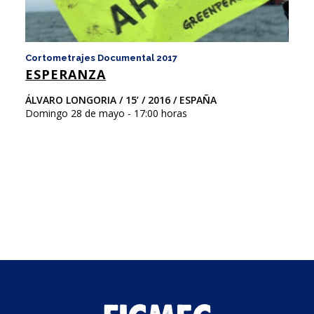
Cortometrajes Documental 2017
Co
ESPERANZA
F
ÁLVARO LONGORIA / 15’ / 2016 / ESPAÑA
Ni
Domingo 28 de mayo - 17:00 horas
Ar
Do