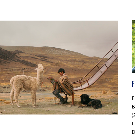
E
B
(
L
D