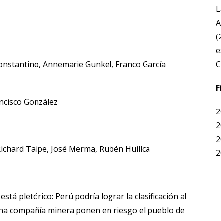
L
A
(
e
onstantino, Annemarie Gunkel, Franco García
C
F
ancisco González
2
2
2
ichard Taipe, José Merma, Rubén Huillca
2
está pletórico: Perú podría lograr la clasificación al
una compañía minera ponen en riesgo el pueblo de