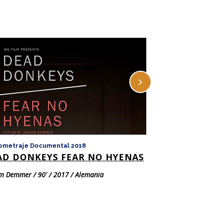
ometraje Documental 2018
Largometraje Doc
AD DONKEYS FEAR NO HYENAS
GÉNESIS 2.0
m Demmer / 90' / 2017 / Alemania
José Amin / 60' / 2