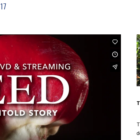
17
T
T
d