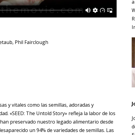
a
W
R
I
etaub, Phil Fairclough
J
s y vitales como las semillas, adoradas y
ad. «SEED: The Untold Story» refleja la labor de los
J
 han preservado nuestro legado alimentario desde
d
 desaparecido un 94% de variedades de semillas. Las