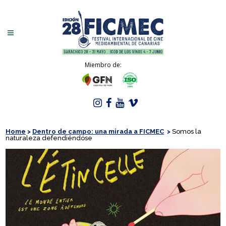
Miembro de:
Home
>
Dentro de campo: una mirada a FICMEC
>
Somos la
naturaleza defendiéndose