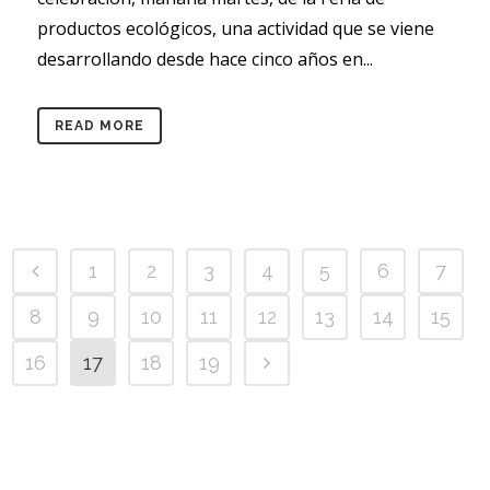
productos ecológicos, una actividad que se viene
desarrollando desde hace cinco años en...
READ MORE
1
2
3
4
5
6
7
8
9
10
11
12
13
14
15
16
17
18
19