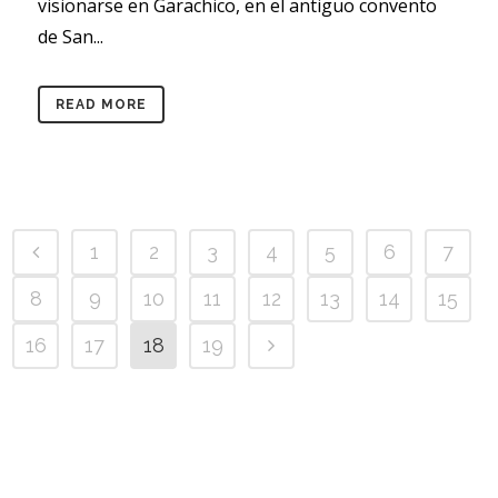
visionarse en Garachico, en el antiguo convento
de San...
READ MORE
1
2
3
4
5
6
7
8
9
10
11
12
13
14
15
16
17
18
19